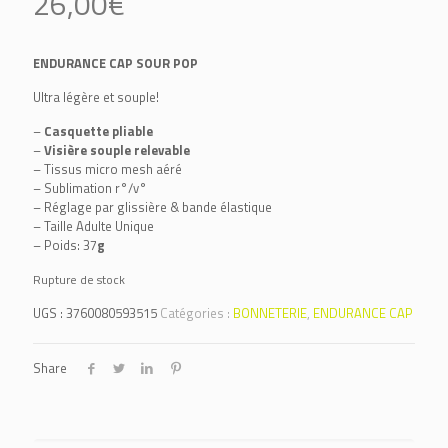
26,00
€
ENDURANCE CAP SOUR POP
Ultra légère et souple!
–
Casquette pliable
–
Visière souple relevable
– Tissus micro mesh aéré
– Sublimation r°/v°
– Réglage par glissière & bande élastique
– Taille Adulte Unique
– Poids: 37
g
Rupture de stock
UGS :
3760080593515
Catégories :
BONNETERIE
,
ENDURANCE CAP
Share