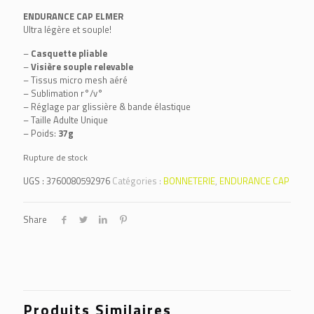
ENDURANCE CAP ELMER
Ultra légère et souple!
–
Casquette pliable
–
Visière souple relevable
– Tissus micro mesh aéré
– Sublimation r°/v°
– Réglage par glissière & bande élastique
– Taille Adulte Unique
– Poids:
37g
Rupture de stock
UGS :
3760080592976
Catégories :
BONNETERIE
,
ENDURANCE CAP
Share
Produits Similaires