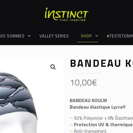
US SOMMES
VALLEY SERIES
SHOP
#TESTETONI
BANDEAU 
10,00
€
BANDEAU KOULM
Bandeau élastique Lycra®
–
92% Polyester + 8% Élasthan
–
Protection UV & thermique
–
Anti-transpirant