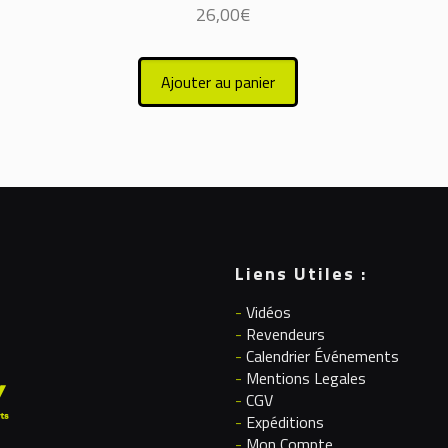
26,00
€
Ajouter au panier
Liens Utiles :
-
Vidéos
-
Revendeurs
-
Calendrier Événements
-
Mentions Legales
-
CGV
-
Expéditions
-
Mon Compte