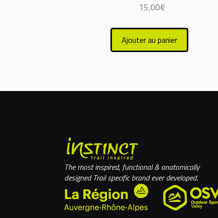
15,00
€
Ajouter au panier
The most inspired, functional & anatomically
designed Trail specific brand ever developed.